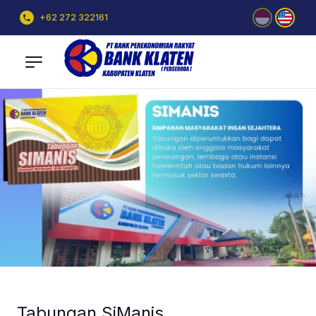
+62 272 322161
Tabungan SiManis